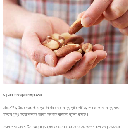
৬। নানা সমস্যা্র সমাধা্ন করেঃ
ডায়াবেটিস, উচ্চ রক্তচাপ, রক্তে শর্করার মাত্রা বৃদ্ধি, পুষ্টির ঘাটতি, কোষের ক্ষমতা বৃদ্ধি, হজম
ক্ষমতার বৃদ্ধি ইত্যাদি সকল সমস্যা সমাধানে বাদামের ভূমিকা রয়েছে।
বাদাম খেলে ডায়াবেটিসে আক্রান্ত হওয়ার সম্ভাবনা ২৫ থেকে ৩৮ শতাংশ কমে যায়। ভেজানো