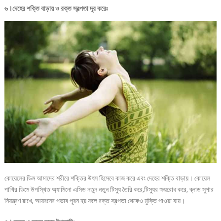
৬।দেহের শক্তি বাড়ায় ও রক্ত স্বল্পতা দূর করেঃ
কোয়েলের ডিম আমাদের শরীরে শক্তির উৎস হিসেবে কাজ করে এবং দেহের শক্তি বাড়ায়। কোয়েল
পাখির ডিমে উপস্থিত অ্যামিনো এসিড নতুন নতুন টিস্যু তৈরি করে,টিস্যুর ক্ষয়রোধ করে, ব্লাড সুগার
নিয়ন্ত্রণ রাখে, আয়রনের পভাব পূরন হয় ফলে রক্ত স্বল্পতা থেকেও মুক্তি পাওয়া যায়।