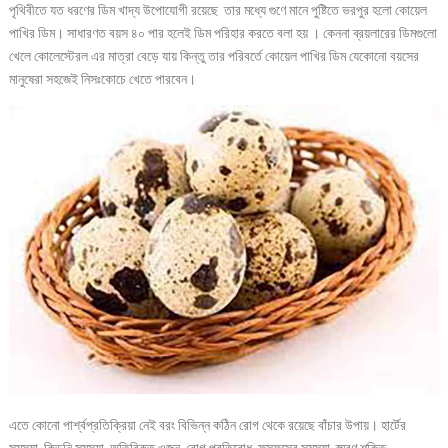
পৃথিবীতে যত ধরণের ডিম খাদ্য উপোযোগী রয়েছে তার মধ্যে গুণে মানে পুষ্টিতে ভরপুর হলো কোয়েল
পাখির ডিম। সাধারণত বয়স ৪০ পার হলেই ডিম পরিহার করতে বলা হয় । কেননা ব্রয়লারের ডিমগুলো
খেলে কোলেস্টেরল এর মাত্রা বেড়ে যায় কিন্তু তার পরিবর্তে কোয়েল পাখির ডিম যেকোনো বয়সের
মানুষেরা সহজেই নিসঃকোচে খেতে পারবেন।
এতে কোনো পার্শ্বপ্রতিক্রিয়া নেই বরং বিভিন্ন কঠিন রোগ থেকে রয়েছে বাঁচার উপায়। হার্টের
সমস্যা, কিডনি সমস্যা, অতিরিক্ত ওজন, রোগ প্রতিরোধ, ফুসফুসের সমস্যা, স্মরণ শক্তি,