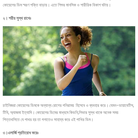
কোয়েলের ডিম স্মরণ শক্তি বাড়ায়। এতে শিশুর মানসিক ও শারীরিক বিকাশ ঘটায়।
২। শরীর সুস্থ রাখেঃ
চাইনিজরা কোয়েলের ডিমকে অন্যান্য রোগের পনিরাময় হিসেবে ও ব্যবহার করে। যেমন–ডায়াবেটিস,
টিবি, অ্যাজমা ইত্যাদি। কোয়েলের ডিমের মাধ্যমে কিডনি,লিভার সুস্থ থাকে অনেক সময়
পিত্তথলিতে যে পাথর হয় তা গলাতেও সাহায্য করে এই পাখির ডিম।
৩।এলার্জি প্রতিরোধ করেঃ