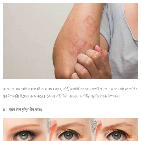
আমাদের কম বেশি সকলেরই সারা বছর জ্বর, সর্দি, এলার্জি সমস্যা লেগেই থাকে। এতে কোয়েল পাখির
খুব উপকারী হিসেবে কাজ করে। কেননা এই ডিমে রয়েছে এলার্জির প্রতিরোধক উপাদান।
৪। বয়স চাপ বৃদ্ধি ধীর করেঃ