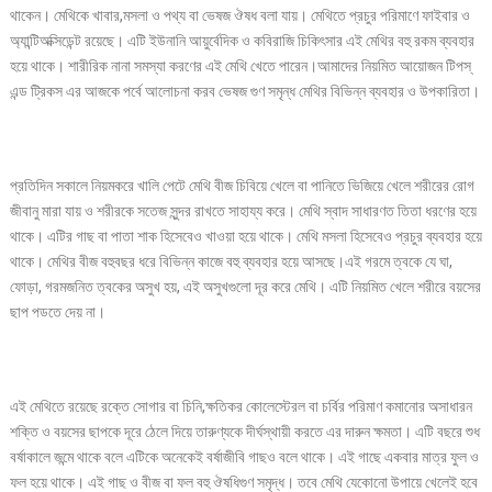
থাকেন। মেথিকে খাবার,মসলা ও পথ্য বা ভেষজ ঔষধ বলা যায়। মেথিতে প্রচুর পরিমাণে ফাইবার ও
অ্যান্টিঅক্সিডেন্ট রয়েছে। এটি ইউনানি আয়ুর্বেদিক ও কবিরাজি চিকিৎসার এই মেথির বহু রকম ব্যবহার
হয়ে থাকে। শারীরিক নানা সমস্যা করণের এই মেথি খেতে পারেন।আমাদের নিয়মিত আয়োজন টিপস্
এন্ড ট্রিকস এর আজকে পর্বে আলোচনা করব ভেষজ গুণ সমৃন্ধ মেথির বিভিন্ন ব্যবহার ও উপকারিতা।
প্রতিদিন সকালে নিয়মকরে খালি পেটে মেথি বীজ চিবিয়ে খেলে বা পানিতে ভিজিয়ে খেলে শরীরের রোগ
জীবানু মারা যায় ও শরীরকে সতেজ সুন্দর রাখতে সাহায্য করে। মেথি স্বাদ সাধারণত তিতা ধরণের হয়ে
থাকে। এটির গাছ বা পাতা শাক হিসেবেও খাওয়া হয়ে থাকে। মেথি মসলা হিসেবেও প্রচুর ব্যবহার হয়ে
থাকে। মেথির বীজ বহুবছর ধরে বিভিন্ন কাজে বহু ব্যবহার হয়ে আসছে।এই গরমে ত্বকে যে ঘা,
ফোড়া, গরমজনিত ত্বকের অসুখ হয়, এই অসুখগুলো দূর করে মেথি। এটি নিয়মিত খেলে শরীরে বয়সের
ছাপ পডতে দেয় না।
এই মেথিতে রয়েছে রক্তে সোগার বা চিনি,ক্ষতিকর কোলেস্টেরল বা চর্বির পরিমাণ কমানোর অসাধারন
শক্তি ও বয়সের ছাপকে দূরে ঠেলে দিয়ে তারুণ্যকে দীর্ঘস্থায়ী করতে এর দারুন ক্ষমতা। এটি বছরে শুধ
বর্ষাকালে জন্মে থাকে বলে এটিকে অনেকেই বর্ষাজীবি গাছও বলে থাকে। এই গাছে একবার মাত্র ফুল ও
ফল হয়ে থাকে। এই গাছ ও বীজ বা ফল বহু ঔষধিগুণ সমৃদ্ধ। তবে মেথি যেকোনো উপায়ে খেলেই হবে