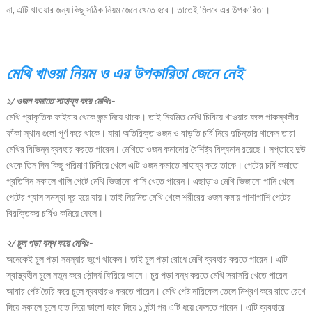
না, এটি খাওয়ার জন্য কিছু সঠিক নিয়ম জেনে খেতে হবে। তাতেই মিলবে এর উপকারিতা।
মেথি খাওয়া নিয়ম ও এর উপকারিতা জেনে নেই
১/ ওজন কমাতে সাহায্য করে মেথিঃ-
মেথি প্রাকৃতিক ফাইবার থেকে জন্ম নিয়ে থাকে। তাই নিয়মিত মেথি চিবিয়ে খাওয়ার ফলে পাকস্থলীর
ফাঁকা স্থান গুলো পূর্ণ করে থাকে। যারা অতিরিক্ত ওজন ও বাড়তি চর্বি নিয়ে দুচিন্তার থাকেন তারা
মেথির বিভিন্ন ব্যবহার করতে পারেন। মেথিতে ওজন কমানোর বৈশিষ্ট্য বিদ্যমান রয়েছে। সপ্তাহে দুউ
থেকে তিন দিন কিছু পরিমাণ চিবিয়ে খেলে এটি ওজন কমাতে সাহায্য করে তাকে। পেটের চর্বি কমাতে
প্রতিদিন সকালে খালি পেটে মেথি ভিজানো পানি খেতে পারেন। এছাড়াও মেথি ভিজানো পানি খেলে
পেটের গ্যাস সমস্যা দূর হয়ে যায়। তাই নিয়মিত মেথি খেলে শরীরের ওজন কমায় পাশাপাশি পেটের
বিরক্তিকর চর্বিও কমিয়ে ফেলে।
২/ চুল পড়া বন্ধ করে মেথিঃ-
অনেকেই চুল পড়া সমস্যার ভুগে থাকেন। তাই চুল পড়া রোধে মেথি ব্যবহার করতে পারেন। এটি
স্বাস্থ্যহীন চুলে নতুন করে সৌন্দর্য ফিরিয়ে আনে। চুর পড়া বন্ধ করতে মেথি সরাসরি খেতে পারেন
আবার পেষ্ট তৈরি করে চুলে ব্যবহারও করতে পারেন। মেথি পেষ্ট নারিকেল তেলে মিশ্রণ করে রাতে রেখে
দিয়ে সকালে চুলে হাত দিয়ে ভালো ভাবে দিয়ে ১ ঘন্টা পর এটি ধয়ে ফেলতে পারেন। এটি ব্যবহারে