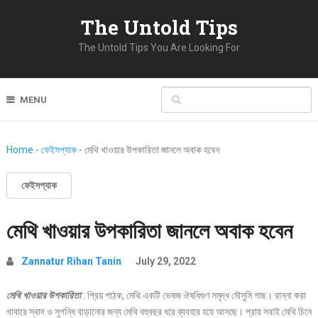
The Untold Tips
The Untold Tips You Are Looking For
MENU
Home
-
ফেইসপ্যাক
-
মেথি খাওয়ার উপকারিতা জানলে অবাক হবেন
ফেইসপ্যাক
মেথি খাওয়ার উপকারিতা জানলে অবাক হবেন
Zannatur Rihan Tanin
July 29, 2022
মেথি খাওয়ার উপকারিতা
: প্রিয় পাঠক, মেথি একটি ভেষজ ঔষধিগুণ সমৃদ্ধ মৌসুমি গাছ। রান্না করা
খাবারে স্বাদ ও সুগন্ধি বাড়ানোর জন্য মেথি বহুবছর ধরে ব্যবহার হয়ে আসছে। প্রায় সবাই মেথি চিনে