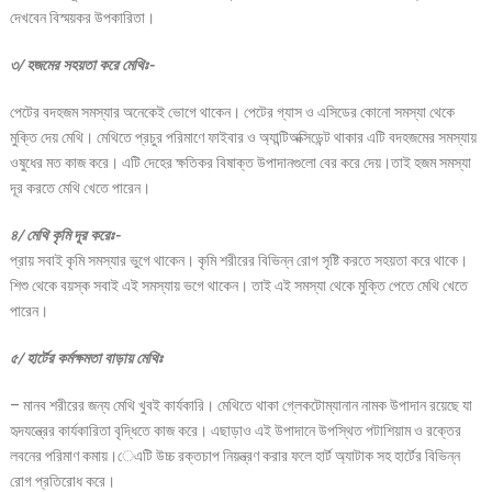
দেখবেন বিস্ময়কর উপকারিতা।
৩/ হজমের সহয়তা করে মেথিঃ-
পেটের বদহজম সমস্যার অনেকেই ভোগে থাকেন। পেটের গ্যাস ও এসিডের কোনো সমস্যা থেকে
মুক্তি দেয় মেথি। মেথিতে প্রচুর পরিমাণে ফাইবার ও অ্যান্টিঅক্সিডেন্ট থাকার এটি বদহজমের সমস্যায়
ওষুধের মত কাজ করে। এটি দেহের ক্ষতিকর বিষাক্ত উপাদানগুলো বের করে দেয়।তাই হজম সমস্যা
দূর করতে মেথি খেতে পারেন।
৪/ মেথি কৃমি দূর করেঃ-
প্রায় সবাই কৃমি সমস্যার ভুগে থাকেন। কৃমি শরীরের বিভিন্ন রোগ সৃষ্টি করতে সহয়তা করে থাকে।
শিশু থেকে বয়স্ক সবাই এই সমস্যায় ভগে থাকেন। তাই এই সমস্যা থেকে মুক্তি পেতে মেথি খেতে
পারেন।
৫/ হার্টের কর্মক্ষমতা বাড়ায় মেথিঃ
– মানব শরীরের জন্য মেথি খুবই কার্যকারি। মেথিতে থাকা গ্লেকটোম্যানান নামক উপাদান রয়েছে যা
হৃদযন্ত্রের কার্যকারিতা বৃদ্ধিতে কাজ করে। এছাড়াও এই উপাদানে উপস্থিত পটাশিয়াম ও রক্তের
লবনের পরিমাণ কমায়।েএটি উচ্চ রক্তচাপ নিয়ন্ত্রণ করার ফলে হার্ট অ্যাটাক সহ হার্টের বিভিন্ন
রোগ প্রতিরোধ করে।