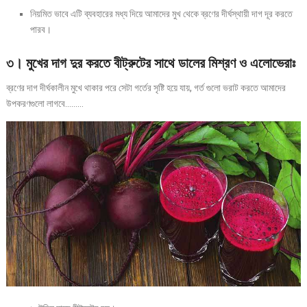
নিয়মিত ভাবে এটি ব্যবহারের মধ্য দিয়ে আমাদের মুখ থেকে ব্রণের দীর্ঘস্থায়ী দাগ দূর করতে
পারব।
৩।
মুখের
দাগ
দুর
করতে
ব
ীট্রুটের
সাথে
ডালের
মিশ্রণ
ও
এলোভেরাঃ
ব্রণের দাগ দীর্ঘকালীন মুখে থাকার পরে সেটা গর্তের সৃষ্টি হয়ে যায়, গর্ত গুলো ভরাট করতে আমাদের
উপকরণগুলো লাগবে………