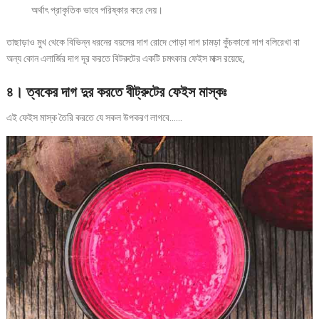
অর্থাৎ প্রাকৃতিক ভাবে পরিষ্কার করে দেয়।
তাছাড়াও মুখ থেকে বিভিন্ন ধরনের বয়সের দাগ রোদে পোড়া দাগ চামড়া কুঁচকানো দাগ বলিরেখা বা
অন্য কোন এলার্জির দাগ দূর করতে বিটরুটের একটি চমৎকার ফেইস মাক্স রয়েছে,
৪। ত্বকের দাগ দুর করতে বীট্রুটের ফেইস মাস্কঃ
এই ফেইস মাস্ক তৈরি করতে যে সকল উপকরণ লাগবে……