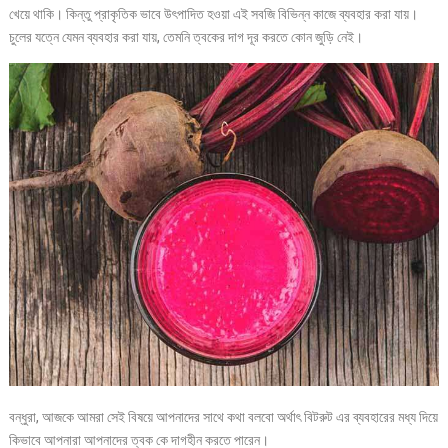
খেয়ে থাকি। কিন্তু প্রাকৃতিক ভাবে উৎপাদিত হওয়া এই সবজি বিভিন্ন কাজে ব্যবহার করা যায়।
চুলের যত্নে যেমন ব্যবহার করা যায়, তেমনি ত্বকের দাগ দূর করতে কোন জুড়ি নেই।
বন্ধুরা, আজকে আমরা সেই বিষয়ে আপনাদের সাথে কথা বলবো অর্থাৎ বিটরুট এর ব্যবহারের মধ্য দিয়ে
কিভাবে আপনারা আপনাদের ত্বক কে দাগহীন করতে পারেন।