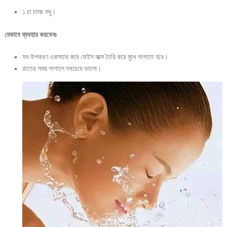
১ চা চামচ মধু।
যেভাবে ব্যবহার করবেনঃ
সব উপকরণ একসাথে করে ফেইস মাক্স তৈরি করে মুখে লাগাতে হবে।
রাতের সময় লাগালে সবচেয়ে ভালো।