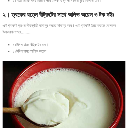
২০-৩০ মিনিট সময় হওয়ার পরে হালকা উষ্ণ পানি দিয়ে ধুয়ে ফেলতে হবে।
২। ত্বকের যত্নে বীট্রুটের সাথে অলিভ অয়েল ও টক দইঃ
এই প্যাকটি ব্রণের দীর্ঘস্থায়ী দাগ দূর করতে সাহায্য করে। এই প্যাকটি তৈরি করতে যে সকল
উপকরণ লাগবে…………
১ টেবিল চামচ বীট্রুটের রস।
১ টেবিল চামচ অলিভ অয়েল।