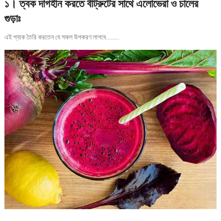
১। ত্বক দাগহীন করতে বীট্রুটের সাথে এলোভেরা ও চালের
গুড়াঃ
এই প্যাক তৈরি করতেন যে সকল উপকরণ লাগবে………