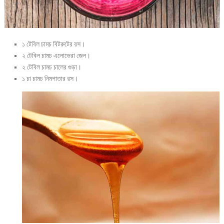
১ টেবিল চামচ বিটরুটের রস।
২ টেবিল চামচ এলোভেরা জেল।
২ টেবিল চামচ চালের গুড়া।
১ চা চামচ নিমপাতার রস।