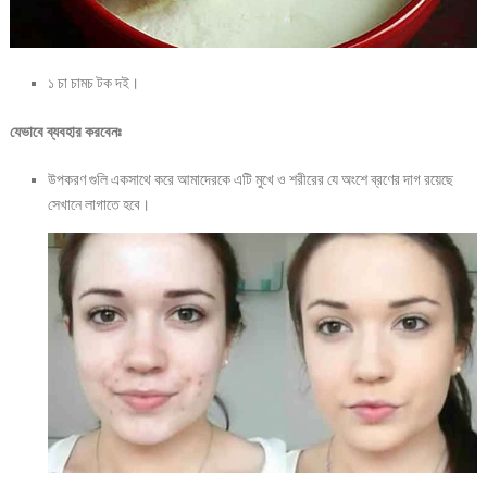
১ চা চামচ টক দই।
যেভাবে ব্যবহার করবেনঃ
উপকরণ গুলি একসাথে করে আমাদেরকে এটি মুখে ও শরীরের যে অংশে ব্রণের দাগ রয়েছে
সেখানে লাগাতে হবে।