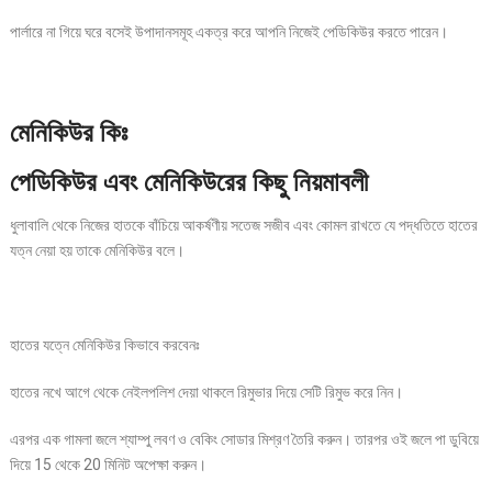
পার্লারে না গিয়ে ঘরে বসেই উপাদানসমূহ একত্র করে আপনি নিজেই পেডিকিউর করতে পারেন।
মেনিকিউর কিঃ
পেডিকিউর এবং মেনিকিউরের কিছু নিয়মাবলী
ধুলাবালি থেকে নিজের হাতকে বাঁচিয়ে আকর্ষণীয় সতেজ সজীব এবং কোমল রাখতে যে পদ্ধতিতে হাতের
যত্ন নেয়া হয় তাকে মেনিকিউর বলে।
হাতের যত্নে মেনিকিউর কিভাবে করবেনঃ
হাতের নখে আগে থেকে নেইলপলিশ দেয়া থাকলে রিমুভার দিয়ে সেটি রিমুভ করে নিন।
এরপর এক গামলা জলে শ্যাম্পু লবণ ও বেকিং সোডার মিশ্রণ তৈরি করুন। তারপর ওই জলে পা ডুবিয়ে
দিয়ে 15 থেকে 20 মিনিট অপেক্ষা করুন।