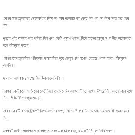
এরপর হাত তুলে নিয়ে নেইলকাটার দিয়ে আপনার পছন্দমত নক কেটে নিন এবং সার্পনার দিয়ে সেট করে
নিন।
পুনরায় ওই গামলায় হাত ডুবিয়ে দিন এবং একটি ব্রােশ শ্যাম্পু নিয়ে হাতের তালুর উপর নীচ ভালোভাবে
ঘষে পরিষ্কার করেন।
এরপর হাত তুলে নিয়ে পরিষ্কার গামছা দিয়ে মুছে ফেলুন এবং নখের ভেতরে থাকা ময়লা পরিস্কার
করেনিন।
সাবধানে নখের চারপাশের কিউটিকল কেটে নিন।
এরপর এক টুকরো পাতি লেবু কেটে নিয়ে তাতে বেকিং সোডা মিশিয়ে নখের উপরে নিচে ভালোভাবে ঘষে
নিন। 5 মিনিট পর ধুয়ে ফেলুন।
তারপর একটি ব্রাঞ্চে টুথপেষ্ট নিয়ে আপনার সম্পূর্ণ হাতের উপরে নিচে ভালোভাবে ঘষে পরিষ্কার করে
নিন।
এরপর টকদই, গোলাপজল, এলোভেরা জেল এবং চালের গুড়ার একটি মিশ্রণ তৈরি করুন।