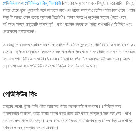
পেডিকিউর এবং মেনিকিউরের কিছু নিয়মাবলী
lরূপচর্চার জন্য আমরা কত কিছুই না করে থাকি। কিন্তু
বাইরে রোদে পুড়ে, ধুলোবালি জমে আমাদের হাত এবং পায়ের অবস্থা শোচনীয় পর্যায়ে চলে গেছে । তার
জন্য কি আমরা কোন ধরনের ব্যবস্থা নিয়েছি?। বর্তমান সময়ে এ প্রশ্নের উত্তর খুঁজতে গেলে
অধিকাংশ সময়ই উত্তরটি আসবে হ্যাঁ। কারণ বর্তমান মেয়েরা রূপ চর্চার পাশাপাশি পেডিকিউর এবং
মেডিকিউর বিষয়ে সতর্ক।
তবে দৈনন্দিন ব্যস্ততার কারণে সবার ক্ষেত্রেই পার্লারে গিয়ে সুন্দরভাবে পেডিকিওর-মেনিকিওর করা হয়ে
ওঠে না। সুপ্রিয় বন্ধুরা যারা ব্যস্ততার কারণে পার্লারে গিয়ে আলাদা সময় দিতে পারেন না তাদের জন্য
ঘরে বসে পেডিকিউর এবং মেডিকিউর করার বিস্তারিত বর্ণনা নিয়ে আমাদের এই আলোচনা। তাহলে
চলুন দেখে নেয়া যাক পেডিকিউর এবং মেডিকিউর কি ও কিভাবে করবেন।
পেডিকিউর কিঃ
রাস্তার নোংরা, ধুলো, বালি, ধোঁয়া আমাদের পায়ের অনেক ক্ষতি সাধন করে।। বিভিন্ন সময়
বিভিন্নভাবে আমাদের পায়ের তলায় নাকের ভাঁজে ময়লা জমে কালো আস্তরণ তৈরি করে দেয়। পাখি
করে দেয় রুক্ষ মলিন এবং শুষ্ক। এসব বিষয় থেকে নিজের পা বাঁচানোর জন্য বিশেষ পদ্ধতিতে পায়ের
সৌন্দর্য রক্ষা করার পদ্ধতি হল পেডিকিউর।