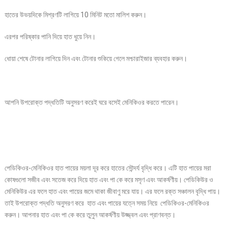
হাতের উভয়দিকে মিশ্রণটি লাগিয়ে 10 মিনিট মতো মালিশ করুন।
এরপর পরিষ্কার পানি দিয়ে হাত ধুয়ে নিন।
ধোয়া শেষে টোনার লাগিয়ে দিন এবং টোনার শুকিয়ে গেলে মশ্চারাইজার ব্যবহার করুন।
আপনি উপরোক্ত পদ্ধতিটি অনুসরণ করেই ঘরে বসেই মেনিকিওর করতে পারেন।
পেডিকিওর-মেনিকিওর হাত পায়ের ময়লা দূর করে হাতের সৌন্দর্য বৃদ্ধি করে। এটি হাত পায়ের মরা
কোষগুলো সজীব এবং সতেজ করে দিয়ে হাত এবং পা কে করে মসৃণ এবং আকর্ষণীয়। পেডিকিউর ও
মেনিকিউর এর ফলে হাত এবং পায়ের জমে থাকা জীবাণু মরে যায়। এর ফলে রক্ত সঞ্চালন বৃদ্ধি পায়।
তাই উপরোক্ত পদ্ধতি অনুসরণ করে হাত এবং পায়ের যত্নে সময় নিয়ে পেডিকিওর-মেনিকিওর
করুন। আপনার হাত এবং পা কে করে তুলুন আকর্ষণীয় উজ্জ্বল এবং প্রাণবন্ত।